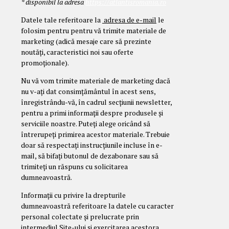
* disponibil la adresa
https://atlantisromania.ro
Datele tale referitoare la
adresa de e-mail
le
folosim pentru pentru vă trimite materiale de
marketing (adică mesaje care să prezinte
noutăţi, caracteristici noi sau oferte
promoţionale).
Nu vă vom trimite materiale de marketing dacă
nu v-aţi dat consimţământul în acest sens,
înregistrându-vă, în cadrul secțiunii newsletter,
pentru a primi informaţii despre produsele şi
serviciile noastre. Puteţi alege oricând să
întrerupeţi primirea acestor materiale. Trebuie
doar să respectaţi instrucţiunile incluse în e-
mail, să bifați butonul de dezabonare sau să
trimiteţi un răspuns cu solicitarea
dumneavoastră.
Informații cu privire la drepturile
dumneavoastră referitoare la datele cu caracter
personal colectate și prelucrate prin
intermediul Site-ului și exercitarea acestora