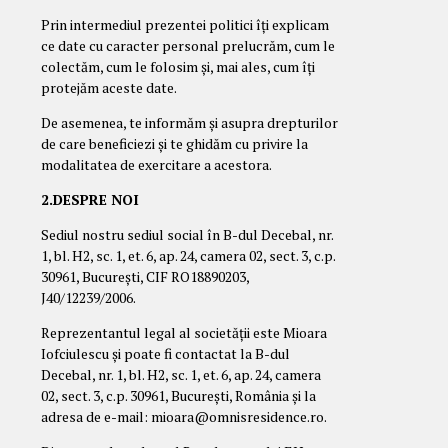
Prin intermediul prezentei politici îți explicam
ce date cu caracter personal prelucrăm, cum le
colectăm, cum le folosim și, mai ales, cum îți
protejăm aceste date.
De asemenea, te informăm și asupra drepturilor
de care beneficiezi și te ghidăm cu privire la
modalitatea de exercitare a acestora.
2.DESPRE NOI
Sediul nostru sediul social în B-dul Decebal, nr.
1, bl. H2, sc. 1, et. 6, ap. 24, camera 02, sect. 3, c.p.
30961, București, CIF RO18890203,
J40/12239/2006.
Reprezentantul legal al societății este Mioara
Iofciulescu și poate fi contactat la B-dul
Decebal, nr. 1, bl. H2, sc. 1, et. 6, ap. 24, camera
02, sect. 3, c.p. 30961, București, România și la
adresa de e-mail: mioara@omnisresidence.ro.