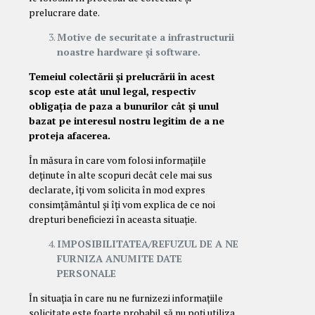
prelucrare date.
Motive de securitate a infrastructurii
noastre hardware și software.
Temeiul colectării și prelucrării în acest
scop este atât unul legal, respectiv
obligația de paza a bunurilor cât și unul
bazat pe interesul nostru legitim de a ne
proteja afacerea.
În măsura în care vom folosi informațiile
deținute în alte scopuri decât cele mai sus
declarate, îți vom solicita în mod expres
consimțământul și îți vom explica de ce noi
drepturi beneficiezi în aceasta situație.
IMPOSIBILITATEA/REFUZUL DE A NE
FURNIZA ANUMITE DATE
PERSONALE
În situația în care nu ne furnizezi informațiile
solicitate este foarte probabil să nu poți utiliza