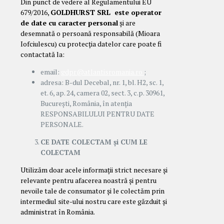
Din punct de vedere al Regulamentului EU
679/2016,
GOLDHURST SRL este operator
de date cu caracter personal
și are
desemnată o persoană responsabilă (Mioara
Iofciulescu) cu protecția datelor care poate fi
contactată la:
email:
gdpr@
atlantisromania.ro
;
adresa: B-dul Decebal, nr. 1, bl. H2, sc. 1,
et. 6, ap. 24, camera 02, sect. 3, c.p. 30961,
București, România, în atenția
RESPONSABILULUI PENTRU DATE
PERSONALE.
CE DATE COLECTAM și CUM LE
COLECTAM
Utilizăm doar acele informații strict necesare și
relevante pentru afacerea noastră și pentru
nevoile tale de consumator și le colectăm prin
intermediul site-ului nostru care este găzduit și
administrat în România.