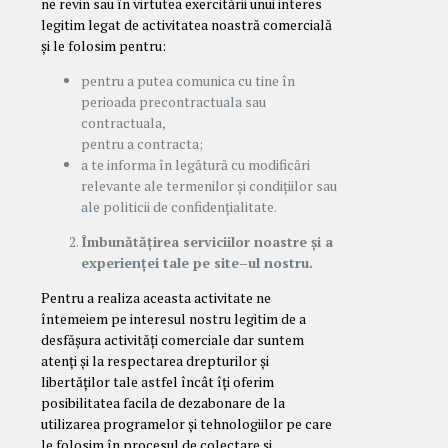
ne revin sau în virtutea exercitării unui interes
legitim legat de activitatea noastră comercială
și le folosim pentru:
pentru a putea comunica cu tine în
perioada precontractuala sau
contractuala,
pentru a contracta;
a te informa în legătură cu modificări
relevante ale termenilor și condițiilor sau
ale politicii de confidențialitate.
Îmbunătățirea serviciilor noastre și a
experienței tale pe site–ul nostru.
Pentru a realiza aceasta activitate ne
întemeiem pe interesul nostru legitim de a
desfășura activități comerciale dar suntem
atenți și la respectarea drepturilor și
libertăților tale astfel încât îți oferim
posibilitatea facila de dezabonare de la
utilizarea programelor și tehnologiilor pe care
le folosim în procesul de colectare și