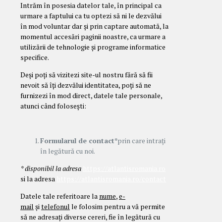
Intrăm în posesia datelor tale, în principal ca
urmare a faptului ca tu optezi să ni le dezvălui
în mod voluntar dar și prin captare automată, la
momentul accesări paginii noastre, ca urmare a
utilizării de tehnologie și programe informatice
specifice.
Deși poți să vizitezi site-ul nostru fără să fii
nevoit să îți dezvălui identitatea, poți să ne
furnizezi în mod direct, datele tale personale,
atunci când folosești:
Formularul de contact*
prin care intrați
în legătură cu noi.
* disponibil la adresa
https://atlantisromania.ro
si la adresa
https://atlantisromania.ro/contact
Datele tale referitoare la
nume
,
e-
mail
și
telefonul
le folosim pentru a vă permite
să ne adresați diverse cereri, fie în legătură cu