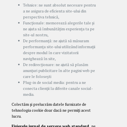
Tehnice: ne sunt absolut necesare pentru
a ne asigura de eficienta site-ului din
perspectiva tehnică,
Funcționale: memorează alegerile tale și
ne ajuta să îmbunătățim experiența ta pe
site-ul nostru,
De performanță: ne ajută să măsuram
performanța site-ului utilizând informații
despre modul în care vizitatorii
navighează în site,
De redirecționare: ne ajută să plasăm
anunțuri publicitare în alte pagini web pe
care le folosești
Plug-in de social media: pentru a ne
conecta clienții la diferite canale social-
media.
Colectăm și prelucrăm datele furnizate de
tehnologia cookie doar dacă ne permiți acest
lucru.
Fișierele jurnal de servere web standard,
ne