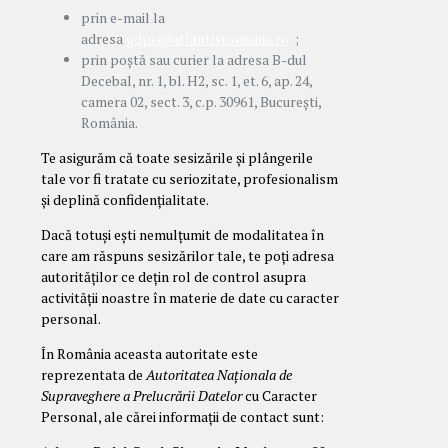
prin e-mail la
adresa
gdpr@atlantisromania.ro
;
prin poștă sau curier la adresa B-dul
Decebal, nr. 1, bl. H2, sc. 1, et. 6, ap. 24,
camera 02, sect. 3, c.p. 30961, București,
România.
Te asigurăm că toate sesizările și plângerile
tale vor fi tratate cu seriozitate, profesionalism
și deplină confidențialitate.
Dacă totuși ești nemulțumit de modalitatea în
care am răspuns sesizărilor tale, te poți adresa
autorităților ce dețin rol de control asupra
activității noastre în materie de date cu caracter
personal.
În România aceasta autoritate este
reprezentata de
Autoritatea Naționala de
Supraveghere a Prelucrării Datelor
cu Caracter
Personal, ale cărei informații de contact sunt: