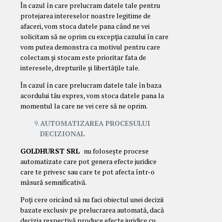
În cazul în care prelucram datele tale pentru
protejarea intereselor noastre legitime de
afaceri, vom stoca datele pana când ne vei
solicitam să ne oprim cu excepția cazului în care
vom putea demonstra ca motivul pentru care
colectam și stocam este prioritar fata de
interesele, drepturile și libertățile tale.
În cazul în care prelucram datele tale în baza
acordului tău expres, vom stoca datele pana la
momentul la care ne vei cere să ne oprim.
AUTOMATIZAREA PROCESULUI
DECIZIONAL
GOLDHURST SRL
nu folosește procese
automatizate care pot genera efecte juridice
care te privesc sau care te pot afecta într-o
măsură semnificativă.
Poți cere oricând să nu faci obiectul unei decizii
bazate exclusiv pe prelucrarea automată, dacă
decizia respectivă produce efecte juridice cu