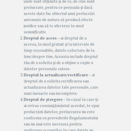
unde sunt obținute și de ce, de cine sunt
prelucrate, pentru ce perioada și dacă
aceste date fac obiectul unei prelucrări
automate de natura să producă efecte
juridice sau să te afecteze în mod
semnificativ.
Dreptul de acces
– ai dreptul de a
accesa, în mod gratuit și la intervale de
timp rezonabile, datele colectate de la
tine/despre tine. Aceasta include dreptul
tău de a solicita și de a obține o copie a
datelor personale culese.
Dreptul la actualizare/rectificare
– ai
dreptul de a solicita rectificarea sau
actualizarea datelor tale personale, care
sunt inexacte sau incomplete.
Dreptul de ștergere
– în cazul în care ți-
ai retras consimțământul acordat, te opui
prelucrării datelor, prelucrarea nu este
conforma cu prevederile Regulamentului
sau nu mai este necesara pentru
realizarea scopurilor în care datele au