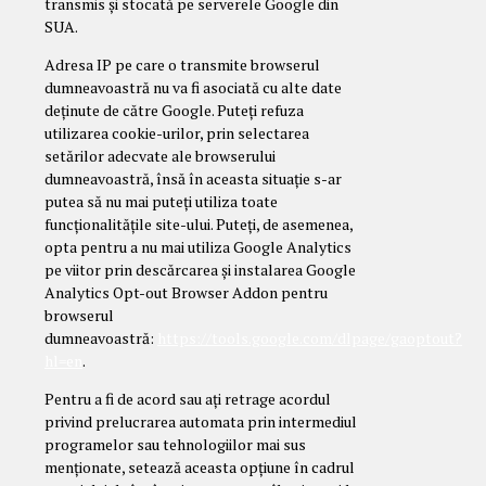
transmis și stocată pe serverele Google din
SUA.
Adresa IP pe care o transmite browserul
dumneavoastră nu va fi asociată cu alte date
deținute de către Google. Puteți refuza
utilizarea cookie-urilor, prin selectarea
setărilor adecvate ale browserului
dumneavoastră, însă în aceasta situație s-ar
putea să nu mai puteți utiliza toate
funcționalitățile site-ului. Puteți, de asemenea,
opta pentru a nu mai utiliza Google Analytics
pe viitor prin descărcarea și instalarea Google
Analytics Opt-out Browser Addon pentru
browserul
dumneavoastră:
https://tools.google.com/dlpage/gaoptout?
hl=en
.
Pentru a fi de acord sau ați retrage acordul
privind prelucrarea automata prin intermediul
programelor sau tehnologiilor mai sus
menționate, setează aceasta opțiune în cadrul