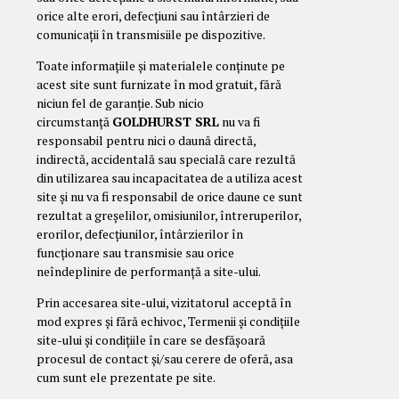
orice alte erori, defecțiuni sau întârzieri de
comunicații în transmisiile pe dispozitive.
Toate informațiile și materialele conținute pe
acest site sunt furnizate în mod gratuit, fără
niciun fel de garanție. Sub nicio
circumstanță
GOLDHURST SRL
nu va fi
responsabil pentru nici o daună directă,
indirectă, accidentală sau specială care rezultă
din utilizarea sau incapacitatea de a utiliza acest
site și nu va fi responsabil de orice daune ce sunt
rezultat a greșelilor, omisiunilor, întreruperilor,
erorilor, defecțiunilor, întârzierilor în
funcționare sau transmisie sau orice
neîndeplinire de performanță a site-ului.
Prin accesarea site-ului, vizitatorul acceptă în
mod expres și fără echivoc, Termenii și condițiile
site-ului și condițiile în care se desfășoară
procesul de contact și/sau cerere de oferă, asa
cum sunt ele prezentate pe site.