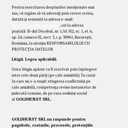
Pentru exercitarea drepturilor menționate mai
sus, vă rugăm să vă adresați prin cerere scrisa,
datată și semnată la adresa e-mail:
gdpr@atlantisromania.ro
, ori la adresa
poștală: B-dul Decebal, nr. 1, bl. H2, sc. 1, et. 6,
ap. 24, camera 02, sect. 3, c.p. 30961, București,
România, în atenția RESPONSABILULUI CU
PROTECȚIA DATELOR.
Litigii. Legea aplicabilă
Orice litigiu apărut va fi rezolvat prin înțelegere
intre cele două părți (pe cale amiabilă). În cazul
în care nu s-a reușit stingerea conflictului pe
cale amiabilă, competența revine instantelor de
judecată romane, de pe raza sediului social
al
GOLDHURST SRL.
GOLDHURST SRL
nu raspunde pentru
pagubele, costurile, procesele, pretențiile