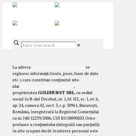
✕
La adresa
https://atlantisromania.ro/
se
regăsesc informații (texte, poze, baze de date
etc. ) care constituie conținutul site-
ului
https://atlantisromania.ro/
,
proprietatea
GOLDHURST SRL
, cu sediul
social în B-dul Decebal, nr. 1, bl. H2, sc. 1, et. 6,
ap. 24, camera 02, sect. 3, c.p. 30961, București,
România, înregistrată la Registrul Comerțului
cu nr. J40/12239/2006, CUI RO18890203. Orice
preluare a conținutului (integrală sau parțială)
în alte scopuri decât în interes personal este