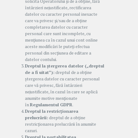
solicita Operatorului și de a obține, fără
întârzieri nejustificate, rectificarea
datelor cu caracter personal inexacte
care va privesc și/sau de a obține
completarea datelor cu caracter
personal care sunt incomplete, cu
mențiunea ca în cazul unui cont online
aceste modificări le puteți efectua
personal din secțiunea de editare a
datelor contului.
Dreptul la ștergerea datelor („dreptul
de a fi uitat”):
dreptul de a obține
ștergerea datelor cu caracter personal
care vă privesc, fără întârzieri
nejustificate, în cazul în care se aplică
anumite motive menționate
în
Regulamentul GDPR
.
Dreptul la restricționarea
prelucrării:
dreptul de a obține
restricționarea prelucrării în anumite
cazuri.
Dreptul la portabilitatea