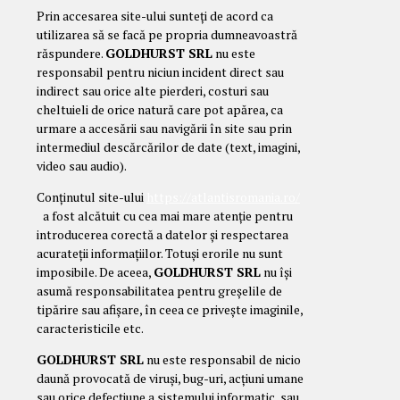
Prin accesarea site-ului sunteți de acord ca
utilizarea să se facă pe propria dumneavoastră
răspundere.
GOLDHURST SRL
nu este
responsabil pentru niciun incident direct sau
indirect sau orice alte pierderi, costuri sau
cheltuieli de orice natură care pot apărea, ca
urmare a accesării sau navigării în site sau prin
intermediul descărcărilor de date (text, imagini,
video sau audio).
Conținutul site-ului
https://atlantisromania.ro/
a fost alcătuit cu cea mai mare atenție pentru
introducerea corectă a datelor și respectarea
acurateții informațiilor. Totuși erorile nu sunt
imposibile. De aceea,
GOLDHURST SRL
nu își
asumă responsabilitatea pentru greșelile de
tipărire sau afișare, în ceea ce privește imaginile,
caracteristicile etc.
GOLDHURST SRL
nu este responsabil de nicio
daună provocată de viruși, bug-uri, acțiuni umane
sau orice defecțiune a sistemului informatic, sau