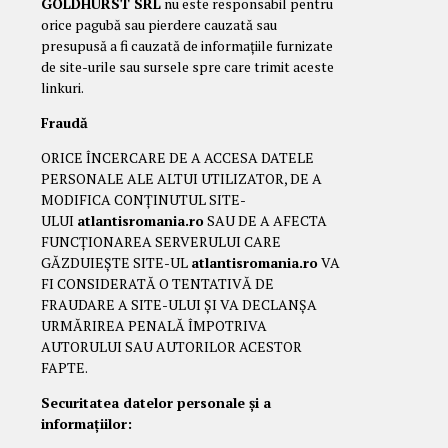
GOLDHURST SRL
nu este responsabil pentru
orice pagubă sau pierdere cauzată sau
presupusă a fi cauzată de informațiile furnizate
de site-urile sau sursele spre care trimit aceste
linkuri.
Fraudă
ORICE ÎNCERCARE DE A ACCESA DATELE
PERSONALE ALE ALTUI UTILIZATOR, DE A
MODIFICA CONȚINUTUL SITE-
ULUI
atlantisromania.ro
SAU DE A AFECTA
FUNCȚIONAREA SERVERULUI CARE
GĂZDUIEȘTE SITE-UL
atlantisromania.ro
VA
FI CONSIDERATĂ O TENTATIVĂ DE
FRAUDARE A SITE-ULUI ȘI VA DECLANȘA
URMĂRIREA PENALĂ ÎMPOTRIVA
AUTORULUI SAU AUTORILOR ACESTOR
FAPTE.
Securitatea datelor personale și a
informațiilor: