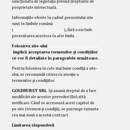
sancționata de legislația privind drepturile de
proprietate intelectuală.
Informațiile oferite în cadrul prezentului site
sunt în limbile română
(
https://atlantisromania.ro/
), fără a exclude
prezentarea acestora în alte limbi.
Folosirea site-ului
https://atlantisromania.ro/
implică acceptarea termenilor și condițiilor
ce vor fi detaliate în paragrafele următoare.
Pentru folosirea în cele mai bune condiții a site-
ului, se recomandă citirea cu atenție a
termenilor și condițiilor.
GOLDHURST SRL
își asumă dreptul de a face
modificări ale acestor prevederi fără altă
notificare. Când se accesează acest capitol de
pe site (termeni și condiții), se parcurge varianta
cea mai nouă a acestui contract.
Limitarea răspunderii