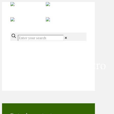
✕
home_journey_intro