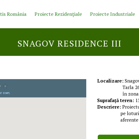
tis România
Proiecte Rezidențiale
Proiecte Industriale
SNAGOV RESIDENCE III
Localizare:
Snagov,
Tarla 2
în zona
Suprafață teren:
1
Descriere:
Proiectu
pe loturi
aferente